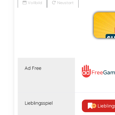
Vollbild
Neustart
W
Ad Free
Lieblingsspiel
Liebling