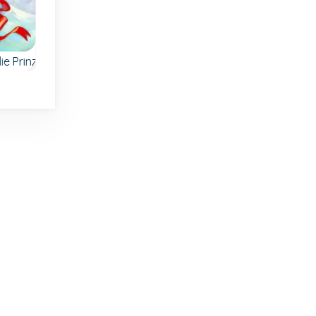
Weihnachten
ie Prinzessin
Pizzeria
Emilys Weihnachtsres
Arbeite in deiner
ich
Hilf Emily während d
Pizzeria und backe
Weihnachtszeit in
die leckersten Pizzen.
der
ihrem
Winterrestaurant.