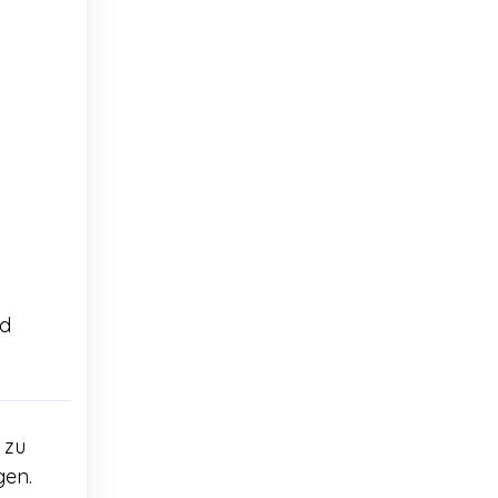
nd
zu
gen.