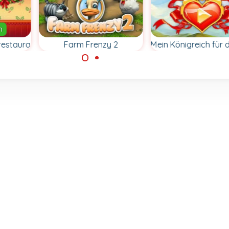
n
restaurant
Farm Frenzy 2
Mein Königreich für d
d der
Manage deine Farm,
Baue dein Königre
 in
kümmere dich um die
wieder auf und
Tiere und mache
gewinne die Hand 
nt.
Profit.
Prinzessin.