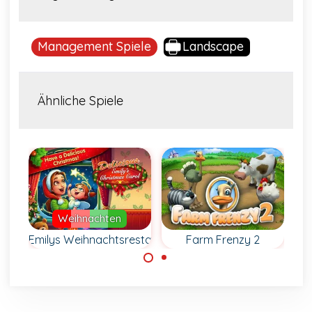
Management Spiele
Landscape
Ähnliche Spiele
Weihnachten
n
Emilys Weihnachtsrestaurant
Farm Frenzy 2
Em
Manage deine
Hilf Emily während
Farm, kümmere
der
dich um die Tiere