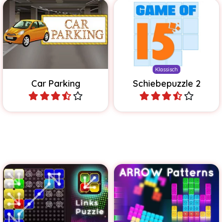
100 verschiedene Level in
Löse das klassische
diesem Sokoban Spiel
Schiebepuzzle.
Klassisch
Car Parking
Schiebepuzzle 2
Spiele
Spiele
Löse mehr als 800 Rätsel
Löse 475 Bilderpuzzles mit
mit verbundenen Blöcken.
den Pfeiltasten.