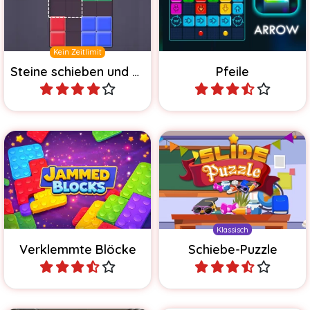
richtige Stelle und löse so
Rätsel zum Lösen.
das Rätsel.
Kein Zeitlimit
Steine schieben und einbauen
Pfeile
Spiele
Spiele
Ein Block Jam
Das klassische Schiebe-
Schiebepuzzle.
Puzzle in 3 Größen.
Klassisch
Verklemmte Blöcke
Schiebe-Puzzle
Spiele
Spiele