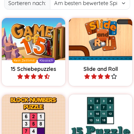
Sortieren nach:
Löse die klassischen 15
Lustiges Rätselspiel mit
Puzzles in unterschiedlichen
Kugelbahnblöcken.
Größen.
Kein Zeitlimit
Klassisch
15 Schiebepuzzles
Slide and Roll
Spiele
Spiele
Schiebepuzzle, dessen
Größe mit jedem Level
Klassisches Schiebepuzzle.
steigt.