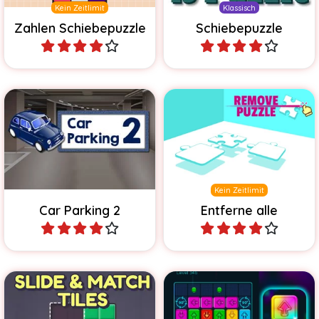
Kein Zeitlimit
Klassisch
Zahlen Schiebepuzzle
Schiebepuzzle
Spiele
Spiele
200 verschiedene neue
Schiebe alle Puzzleteile
Level in diesem Sokoban
vom Spielfeld.
Spiel
Kein Zeitlimit
Car Parking 2
Entferne alle
Spiele
Spiele
Schiebe die Formen an die
Mehr als 1500 verzwickte