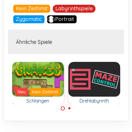
Kein Zeitlimit
Labyrinthspiele
Zygomatic
Portrait
Ähnliche Spiele
Neu
Kein Zeitlimit
h
Schlangen
Drehlabyrinth
Bewege deine
Kontrolliere das
Schlange über
Labyrinth und
jedes Feld im
erreiche den