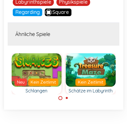
Labyrinthspiele
Physikspiele
Regarding
Square
Ähnliche Spiele
Neu
Kein Zeitlimit
Kein Zeitlimit
th
Schlangen
Schätze im Labyrinth
Bewege deine
Bewege dich
Schlange über
vorsichtig durch
jedes Feld im
das Labyrinth und
Labyrinth.
sammele alle