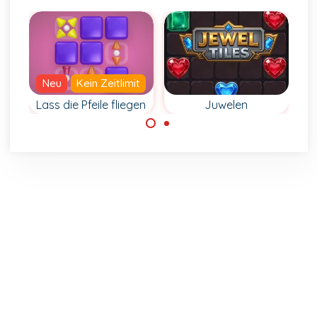
Neu
Kein Zeitlimit
Lass die Pfeile fliegen
Juwelen
Nutze Logik und
Lege Steine mit
entferne alle
Pfeilen ab und
Juwelen in diesem
versuche, alle
Denkspiel.
Steine vom Raster
zu entfernen.
Made with
by
NeonGames
© 2026