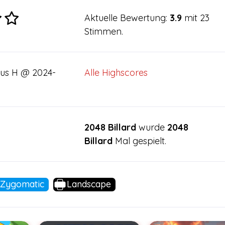
Aktuelle Bewertung:
3.9
mit 23
Stimmen.
aus H @ 2024-
Alle Highscores
2048 Billard
wurde
2048
Billard
Mal gespielt.
Zygomatic
Landscape