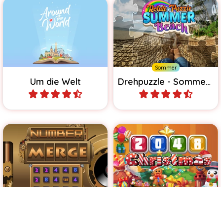
Vertausche 2 Teile und
entdecke ein
Löse das Drehpuzzle mit
Postkartenmotiv einer
Sommerbildern.
berühmten Weltstadt.
Sommer
Um die Welt
Drehpuzzle - Sommerstrand
Spiele
Spiele
Verbinde die gleichen
Ein cooles 2048/1024 Spiel,
Zahlen, um sie zu
das mit jedem Level
verschmelzen.
schwieriger wird.
Kein Zeitlimit
Kein Zeitlimit
Weihnachten
Merge Zahlen
2048 Weihnachten
Spiele
Spiele