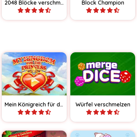
2048 Blöcke verschmelzen
Block Champion
Spiele
Spiele
Baue dein Königreich
Wieviele Würfel kannst du
wieder auf und gewinne
in 5 Minuten verschmelzen?
die Hand der Prinzessin.
Mein Königreich für die Prinzessin
Würfel verschmelzen
Spiele
Spiele