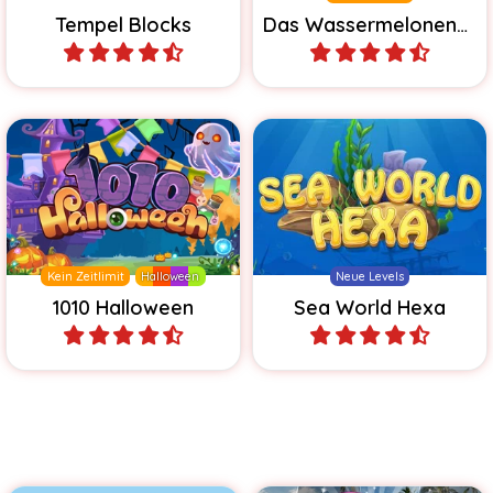
Tempel Blocks
Das Wassermelonenspiel
Spiele
Spiele
Viel Spaß mit diesem 1010
Löse Unterwasserpuzzles
Spiel für Halloween.
mit Sechseckmustern.
Kein Zeitlimit
Halloween
Neue Levels
1010 Halloween
Sea World Hexa
Spiele
Spiele