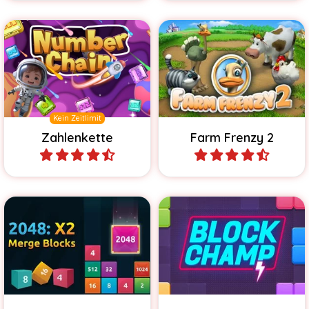
Verbinde die gleichen
Manage deine Farm,
Zahlen, um sie zu
kümmere dich um die Tiere
verschmelzen.
und mache Profit.
Kein Zeitlimit
Zahlenkette
Farm Frenzy 2
Spiele
Spiele
Verschmelze die fallenden
Spiele ein 1010 Knobelspiel
Zahlen bis du 2048
mit speziellen Blitzsteinen.
erreichst.