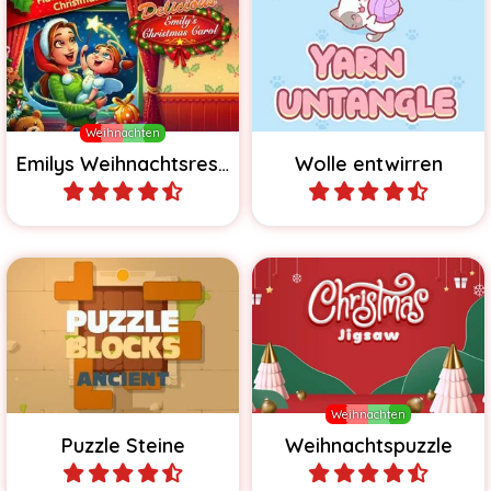
Hilf Emily während der
Hilf in diesem Rätselspiel
Weihnachtszeit in ihrem
den Kätzchen die
Winterrestaurant.
Wollknäuel zu entwirren.
Weihnachten
Emilys Weihnachtsrestaurant
Wolle entwirren
Spiele
Spiele
Versuche alle Steine in den
vorgegebenen Rahmen
Ein Puzzle zu Weihnachten.
einzupassen.
Weihnachten
Puzzle Steine
Weihnachtspuzzle
Spiele
Spiele