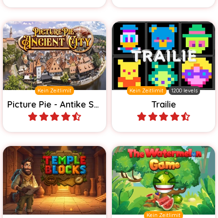
Löse die Bilderpuzzle in den
Folge Blöcken und forme
antiken Städten.
die Bilder.
Kein Zeitlimit
Kein Zeitlimit
1200 levels
Picture Pie - Antike Städte
Trailie
Spiele
Spiele
Fallen lassen und
1010 Block Rätselspiel in
verbinden - bis zur
einem Tempel.
Wassermelone.
Kein Zeitlimit