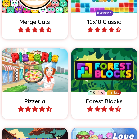
Klassisch
Merge Cats
10x10 Classic
Spiele
Spiele
Arbeite in deiner Pizzeria
Schwieriger werdendes
und backe die leckersten
1010 Block Spiel.
Pizzen.
Frühling
Herbst
Pizzeria
Forest Blocks
Spiele
Spiele