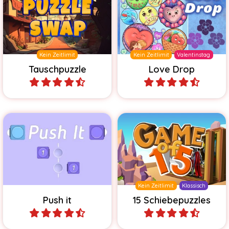
Lasse Valentinstag-Sachen
Vertausche die Teile, um
fallen und merge sie
das Bild wiederherzustellen.
miteinander.
Kein Zeitlimit
Kein Zeitlimit
Valentinstag
Tauschpuzzle
Love Drop
Spiele
Spiele
Löse die klassischen 15
Schiebe die Bälle und fülle
Puzzles in unterschiedlichen
alle leeren Plätze.
Größen.
Kein Zeitlimit
Klassisch
Push it
15 Schiebepuzzles
Spiele
Spiele